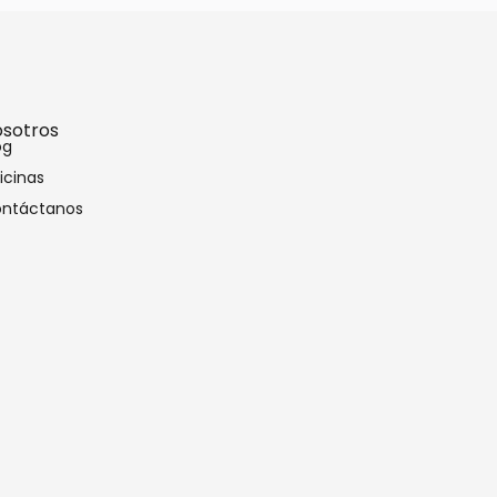
sotros
og
icinas
ntáctanos