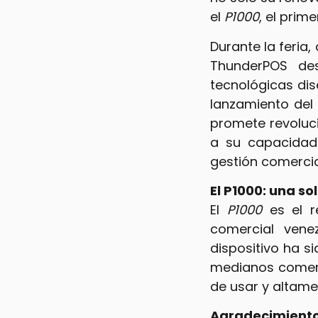
el
P1000
, el prim
Durante la feria,
ThunderPOS de
tecnológicas di
lanzamiento de
promete revoluc
a su capacidad 
gestión comercial
El P1000: una s
El
P1000
es el r
comercial vene
dispositivo ha 
medianos comerc
de usar y altame
Agradecimiento 