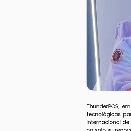
ThunderPOS, emp
tecnológicas pa
Internacional d
no solo su renov