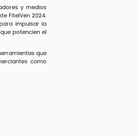
adores y medios
e FitelVen 2024.
ara impulsar la
que potencien el
herramientas que
omerciantes como