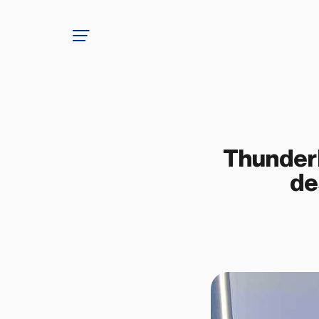
ThunderP
de